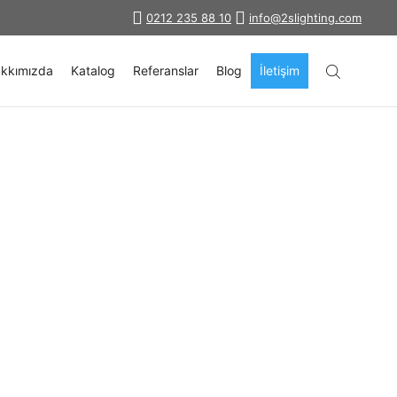
0212 235 88 10
info@2slighting.com
kkımızda
Katalog
Referanslar
Blog
İletişim