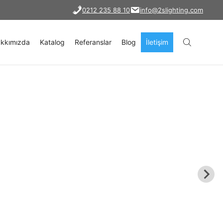
0212 235 88 10
info@2slighting.com
kkımızda
Katalog
Referanslar
Blog
İletişim