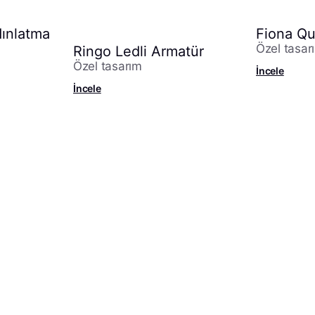
dınlatma
Fiona Qu
Özel tasar
Ringo Ledli Armatür
Özel tasarım
İncele
İncele