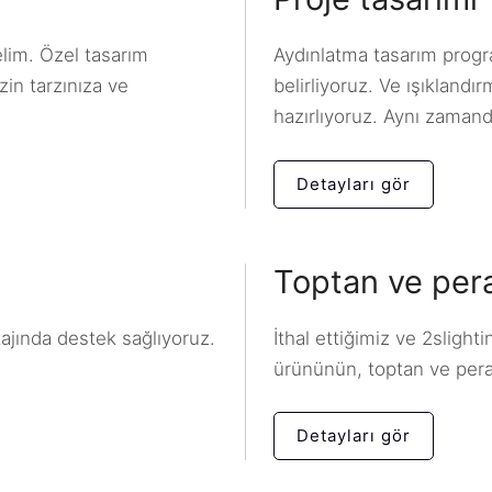
elim. Özel tasarım
Aydınlatma tasarım program
zin tarzınıza ve
belirliyoruz. Ve ışıklandı
hazırlıyoruz. Aynı zamand
Detayları gör
Toptan ve per
tajında destek sağlıyoruz.
İthal ettiğimiz ve 2slight
ürününün, toptan ve pera
Detayları gör