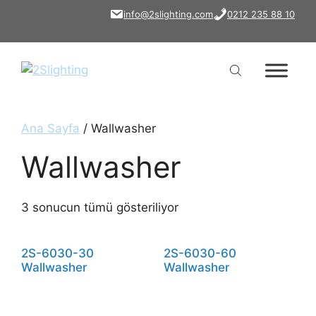
İçeriğe
info@2slighting.com
0212 235 88 10
atla
Ana Sayfa
/ Wallwasher
Wallwasher
3 sonucun tümü gösteriliyor
2S-6030-30
2S-6030-60
Wallwasher
Wallwasher