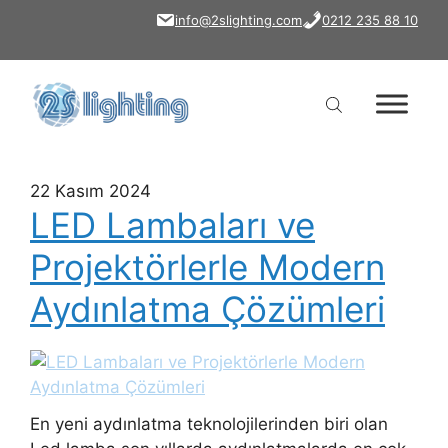
İçeriğe
info@2slighting.com
0212 235 88 10
atla
22 Kasım 2024
LED Lambaları ve
Projektörlerle Modern
Aydınlatma Çözümleri
En yeni aydınlatma teknolojilerinden biri olan