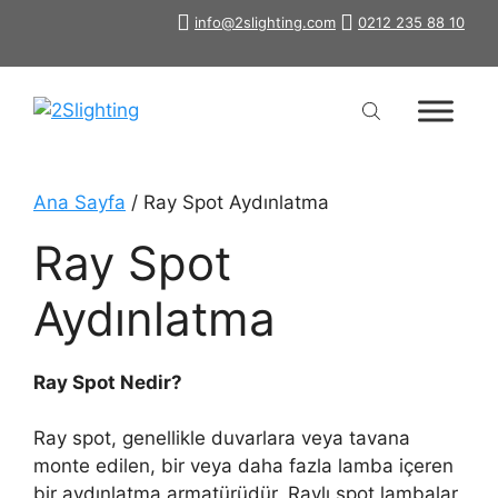
İçeriğe
info@2slighting.com
0212 235 88 10
atla
Ana Sayfa
/ Ray Spot Aydınlatma
Ray Spot
Aydınlatma
Ray Spot Nedir?
Ray spot, genellikle duvarlara veya tavana
monte edilen, bir veya daha fazla lamba içeren
bir aydınlatma armatürüdür. Raylı spot lambalar,