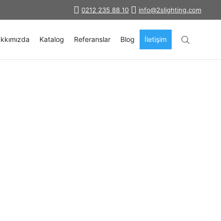
0212 235 88 10
info@2slighting.com
kkımızda
Katalog
Referanslar
Blog
İletişim