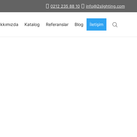
0212 235 88 10
info@2slighting.com
kkımızda
Katalog
Referanslar
Blog
İletişim