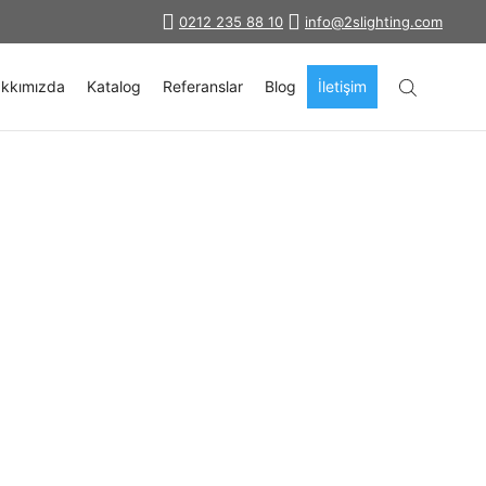
0212 235 88 10
info@2slighting.com
kkımızda
Katalog
Referanslar
Blog
İletişim