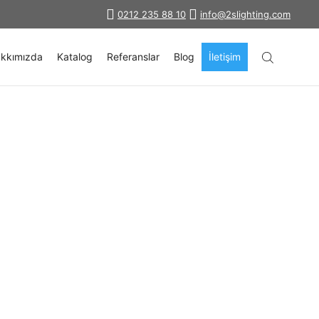
0212 235 88 10
info@2slighting.com
kkımızda
Katalog
Referanslar
Blog
İletişim