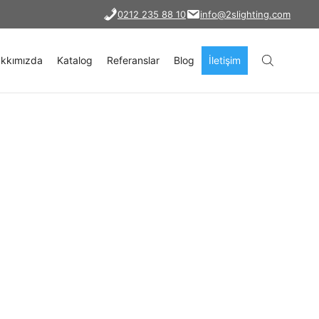
0212 235 88 10
info@2slighting.com
kkımızda
Katalog
Referanslar
Blog
İletişim