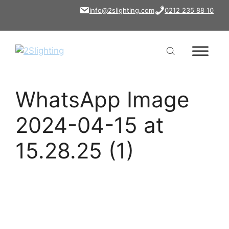
İçeriğe
info@2slighting.com
0212 235 88 10
atla
WhatsApp Image
2024-04-15 at
15.28.25 (1)