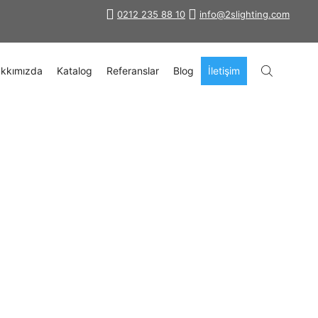
0212 235 88 10
info@2slighting.com
kkımızda
Katalog
Referanslar
Blog
İletişim