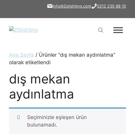
İçeriğe
info@2slighting.com
0212 235 88 10
atla
Ana Sayfa
/ Ürünler “dış mekan aydınlatma”
olarak etiketlendi
dış mekan
aydınlatma
Seçiminizle eşleşen ürün
bulunamadı.