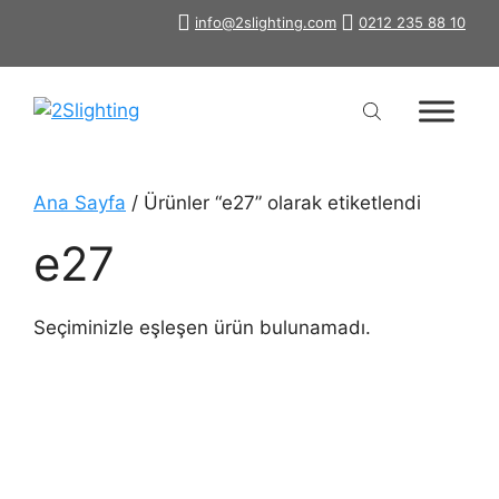
İçeriğe
info@2slighting.com
0212 235 88 10
atla
Ana Sayfa
/ Ürünler “e27” olarak etiketlendi
e27
Seçiminizle eşleşen ürün bulunamadı.