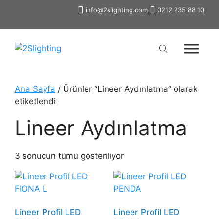
İçeriğe
info@2slighting.com
0212 235 88 10
atla
Ana Sayfa
/ Ürünler “Lineer Aydınlatma” olarak
etiketlendi
Lineer Aydınlatma
3 sonucun tümü gösteriliyor
Lineer Profil LED
Lineer Profil LED