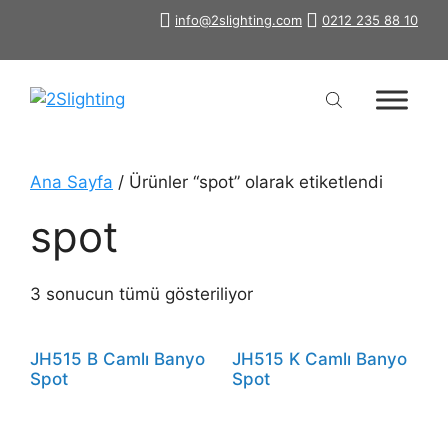
İçeriğe
info@2slighting.com
0212 235 88 10
atla
Ana Sayfa
/ Ürünler “spot” olarak etiketlendi
spot
3 sonucun tümü gösteriliyor
JH515 B Camlı Banyo
JH515 K Camlı Banyo
Spot
Spot