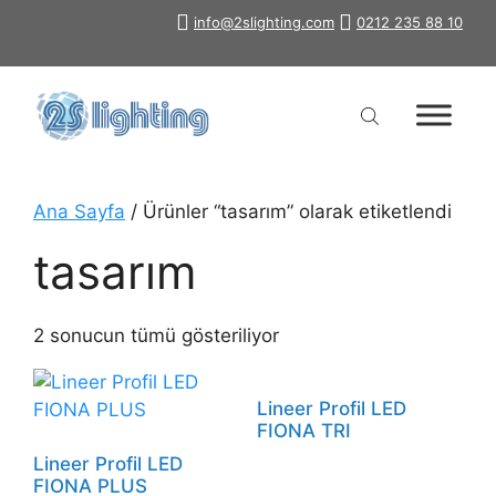
İçeriğe
info@2slighting.com
0212 235 88 10
atla
Ana Sayfa
/ Ürünler “tasarım” olarak etiketlendi
tasarım
2 sonucun tümü gösteriliyor
Lineer Profil LED
FIONA TRI
Lineer Profil LED
FIONA PLUS