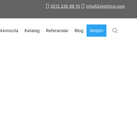
0212 235 88 10
info@2slighting.com
kkımızda
Katalog
Referanslar
Blog
İletişim