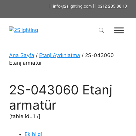
İçeriğe
info@2slighting.com
0212 235 88 10
atla
Ana Sayfa
/
Etanj Aydınlatma
/ 2S-043060
Etanj armatür
2S-043060 Etanj
armatür
[table id=1 /]
Ek bilgi