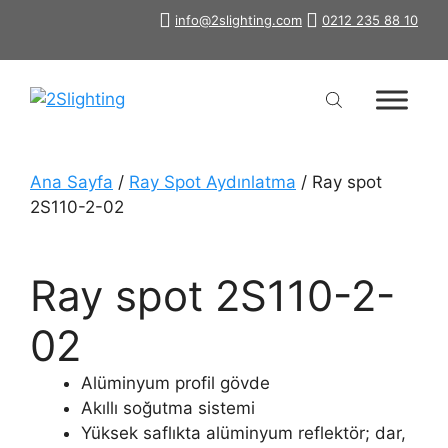
İçeriğe
info@2slighting.com
0212 235 88 10
atla
Ana Sayfa
/
Ray Spot Aydınlatma
/ Ray spot
2S110-2-02
Ray spot 2S110-2-
02
Alüminyum profil gövde
Akıllı soğutma sistemi
Yüksek saflıkta alüminyum reflektör; dar,