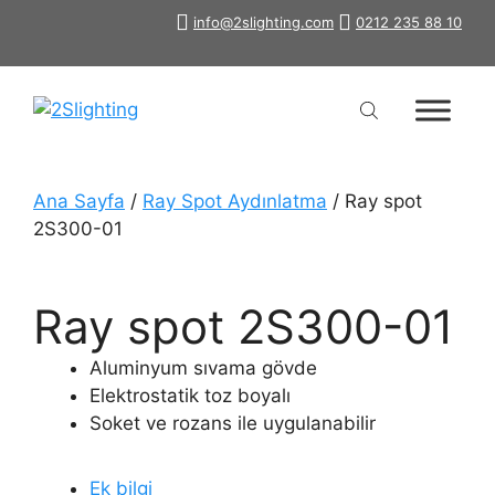
İçeriğe
info@2slighting.com
0212 235 88 10
atla
Ana Sayfa
/
Ray Spot Aydınlatma
/ Ray spot
2S300-01
Ray spot 2S300-01
Aluminyum sıvama gövde
Elektrostatik toz boyalı
Soket ve rozans ile uygulanabilir
Ek bilgi