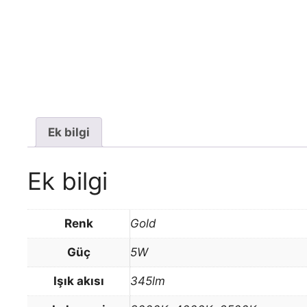
Ek bilgi
Ek bilgi
Renk
Gold
Güç
5W
Işık akısı
345lm