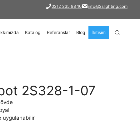
0212 235 88 10
info@2slighting.com
kkımızda
Katalog
Referanslar
Blog
İletişim
spot 2S328-1-07
gövde
oyalı
e uygulanabilir