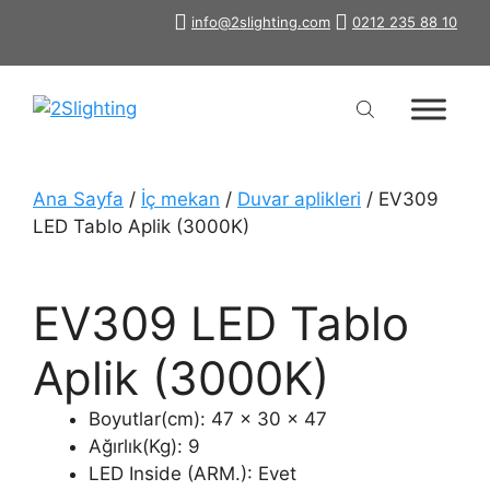
İçeriğe
info@2slighting.com
0212 235 88 10
atla
Ana Sayfa
/
İç mekan
/
Duvar aplikleri
/ EV309
LED Tablo Aplik (3000K)
EV309 LED Tablo
Aplik (3000K)
Boyutlar(cm): 47 x 30 x 47
Ağırlık(Kg): 9
LED Inside (ARM.): Evet