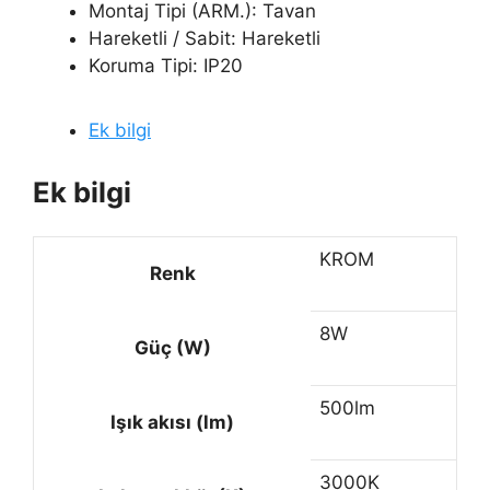
Montaj Tipi (ARM.): Tavan
Hareketli / Sabit: Hareketli
Koruma Tipi: IP20
Ek bilgi
Ek bilgi
KROM
Renk
8W
Güç (W)
500lm
Işık akısı (lm)
3000K