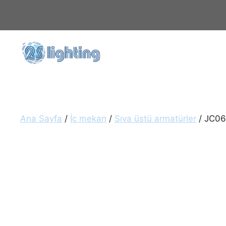
İçeriğe
atla
Ana Sayfa
/
İç mekan
/
Sıva üstü armatürler
/ JC06