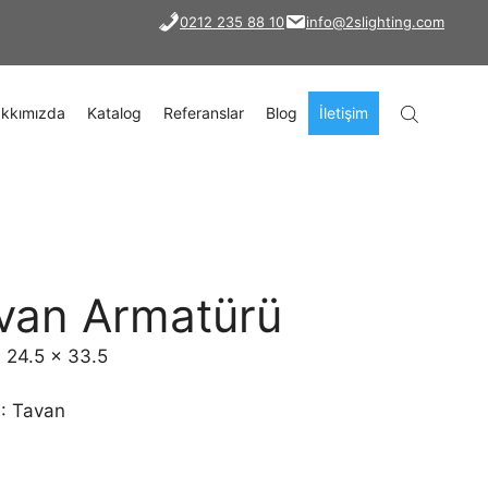
0212 235 88 10
info@2slighting.com
kkımızda
Katalog
Referanslar
Blog
İletişim
van Armatürü
x 24.5 x 33.5
): Tavan