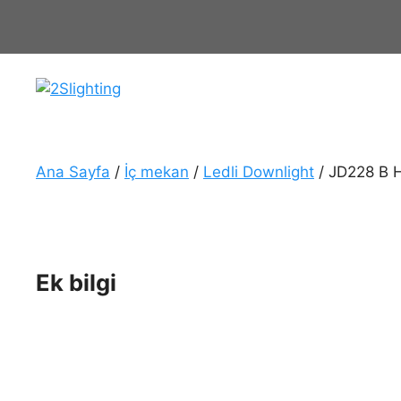
İçeriğe
atla
Ana Sayfa
/
İç mekan
/
Ledli Downlight
/ JD228 B H
Ek bilgi