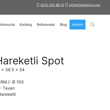
0212 235 88 10
info@2slighting.com
kkımızda
Katalog
Referanslar
Blog
İletişim
areketli Spot
5 x 36.5 x 34
ARM.): Ø 100
): Tavan
Hareketli