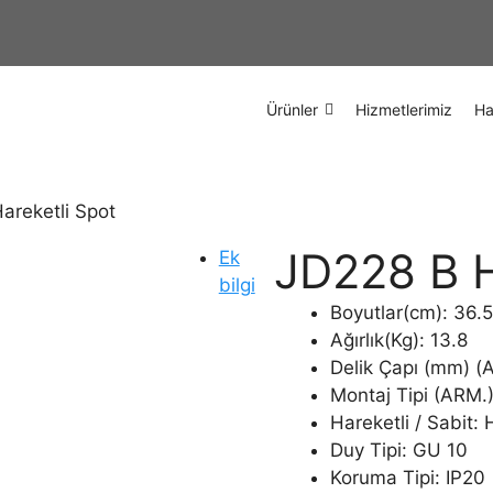
Ürünler
Hizmetlerimiz
Ha
areketli Spot
JD228 B H
Ek
bilgi
Boyutlar(cm): 36.
Ağırlık(Kg): 13.8
Delik Çapı (mm) (
Montaj Tipi (ARM.
Hareketli / Sabit: 
Duy Tipi: GU 10
Koruma Tipi: IP20