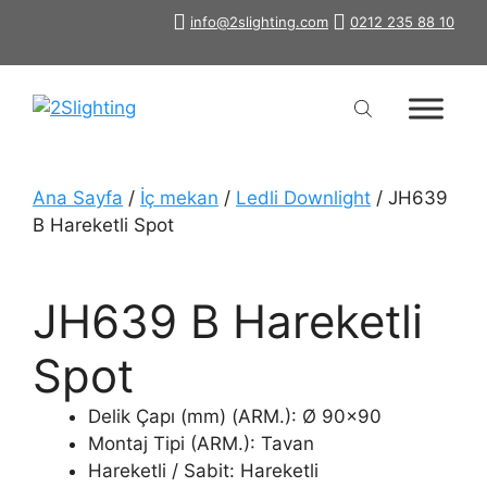
İçeriğe
info@2slighting.com
0212 235 88 10
atla
Ana Sayfa
/
İç mekan
/
Ledli Downlight
/ JH639
B Hareketli Spot
JH639 B Hareketli
Spot
Delik Çapı (mm) (ARM.): Ø 90×90
Montaj Tipi (ARM.): Tavan
Hareketli / Sabit: Hareketli