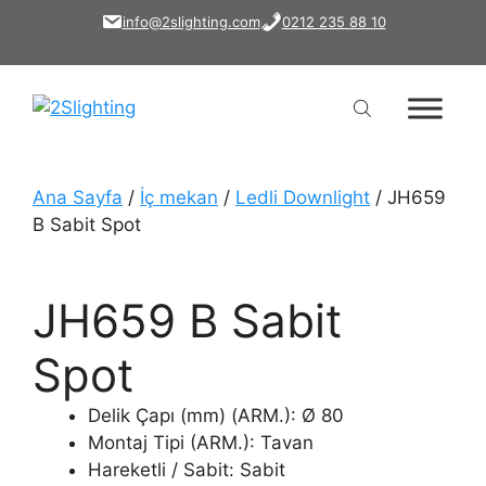
İçeriğe
info@2slighting.com
0212 235 88 10
atla
Ana Sayfa
/
İç mekan
/
Ledli Downlight
/ JH659
B Sabit Spot
JH659 B Sabit
Spot
Delik Çapı (mm) (ARM.): Ø 80
Montaj Tipi (ARM.): Tavan
Hareketli / Sabit: Sabit