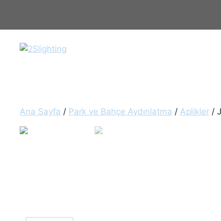
İçeriğe
atla
Ana Sayfa
/
Park ve Bahçe Aydınlatma
/
Aplikler
/ 