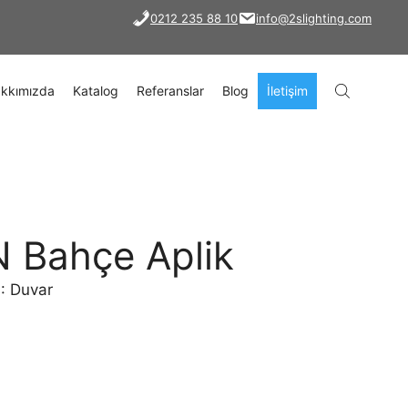
0212 235 88 10
info@2slighting.com
kkımızda
Katalog
Referanslar
Blog
İletişim
 Bahçe Aplik
): Duvar