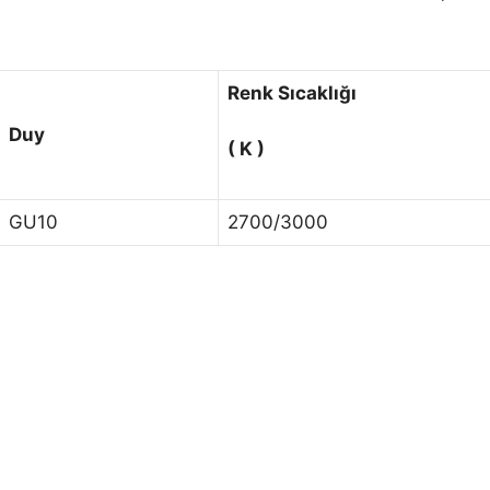
Renk Sıcaklığı
Duy
( K )
GU10
2700/3000