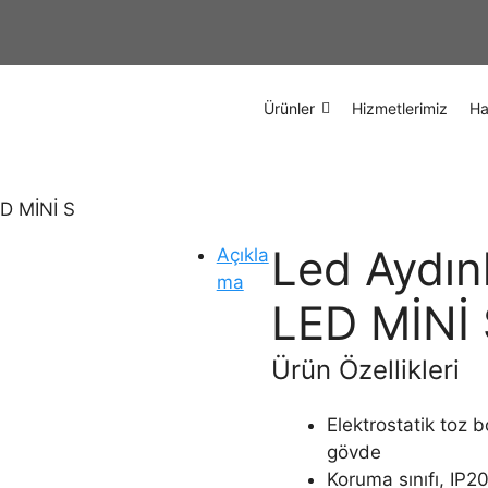
Ürünler
Hizmetlerimiz
Ha
ED MİNİ S
Led Aydın
Açıkla
ma
LED MİNİ
Ürün Özellikleri
Elektrostatik toz 
gövde
Koruma sınıfı, IP2