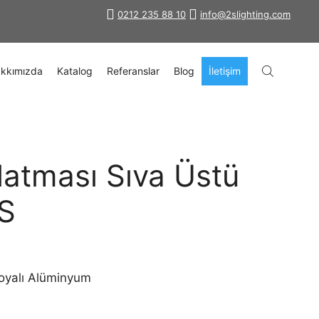
0212 235 88 10
info@2slighting.com
kkımızda
Katalog
Referanslar
Blog
İletişim
latması Sıva Üstü
 S
boyalı Alüminyum
0