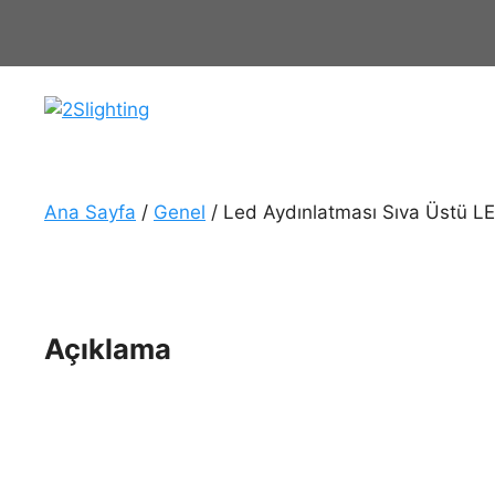
İçeriğe
atla
Ana Sayfa
/
Genel
/ Led Aydınlatması Sıva Üstü L
Açıklama