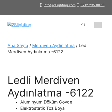
İçeriğe
info@2slighting.com
0212 235 88 10
atla
Ana Sayfa
/
Merdiven Aydınlatma
/ Ledli
Merdiven Aydınlatma -6122
Ledli Merdiven
Aydınlatma -6122
Alüminyum Döküm Gövde
Elektrostatik Toz Boya