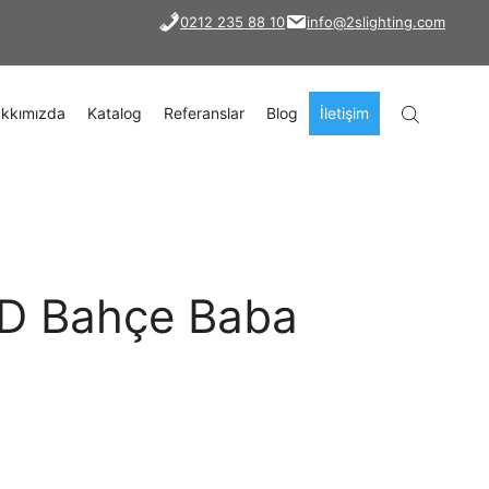
0212 235 88 10
info@2slighting.com
kkımızda
Katalog
Referanslar
Blog
İletişim
D Bahçe Baba