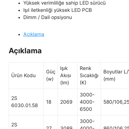
Yüksek verimliliğe sahip LED sürücü
Işıl iletkenliği yüksek LED PCB
Dimm / Dali opsiyonu
Açıklama
Açıklama
Işık
Renk
Güç
Boyutlar L
Ürün Kodu
Akısı
Sıcaklığı
(w)
(mm)
(lm)
(K)
3000-
2S
18
2069
4000-
580/106,2
6030.01.58
6500
3000-
2S
27
3089
4000-
860/106,2