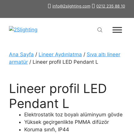
İçeriğe
info@2slighting.com
0212 235 88 10
atla
Ana Sayfa
/
Lineer Aydınlatma
/
Sıva altı lineer
armatür
/ Lineer profil LED Pendant L
Lineer profil LED
Pendant L
Elektrostatik toz boyalı alüminyum gövde
Yüksek geçirgenlikte PMMA difüzör
Koruma sınıfı, IP44