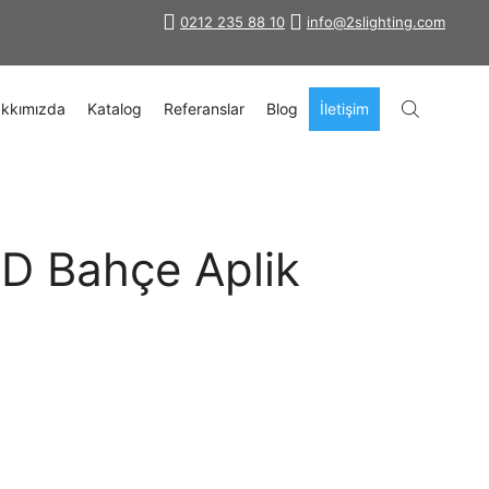
0212 235 88 10
info@2slighting.com
kkımızda
Katalog
Referanslar
Blog
İletişim
D Bahçe Aplik