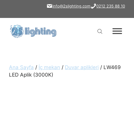
İçeriğe
info@2slighting.com
0212 235 88 10
atla
Ana Sayfa
/
İç mekan
/
Duvar aplikleri
/ LW469
LED Aplik (3000K)