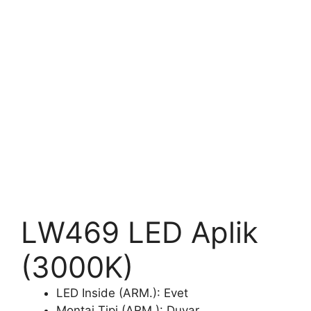
LW469 LED Aplik
(3000K)
LED Inside (ARM.): Evet
Montaj Tipi (ARM.): Duvar