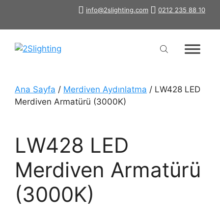
İçeriğe
info@2slighting.com
0212 235 88 10
atla
Ana Sayfa
/
Merdiven Aydınlatma
/ LW428 LED
Merdiven Armatürü (3000K)
LW428 LED
Merdiven Armatürü
(3000K)