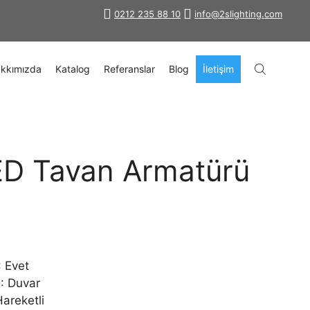
0212 235 88 10
info@2slighting.com
kkımızda
Katalog
Referanslar
Blog
İletişim
D Tavan Armatürü
: Evet
): Duvar
Hareketli