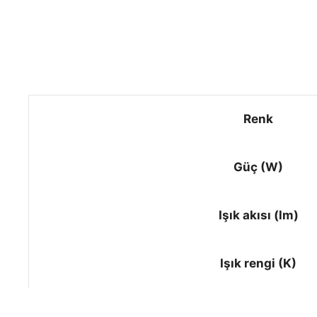
Renk
Güç (W)
Işık akısı (lm)
Işık rengi (K)