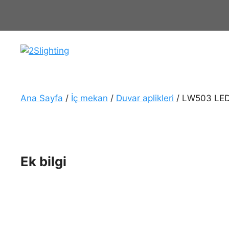
İçeriğe
atla
Ana Sayfa
/
İç mekan
/
Duvar aplikleri
/ LW503 LED
Ek bilgi