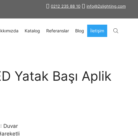
0212 235 88 10
info@2slighting.com
kkımızda
Katalog
Referanslar
Blog
İletişim
 Yatak Başı Aplik
): Duvar
Hareketli