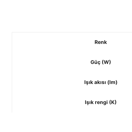
Renk
Güç (W)
Işık akısı (lm)
Işık rengi (K)