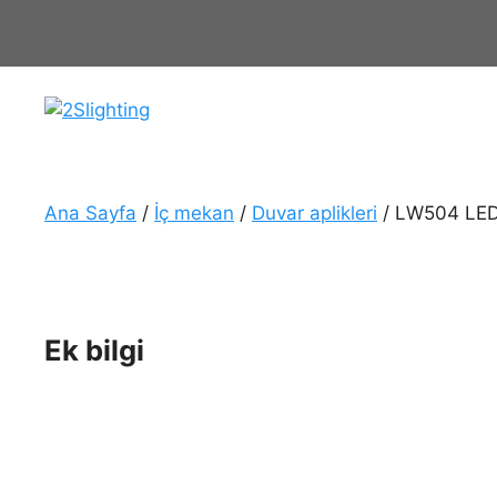
İçeriğe
atla
Ana Sayfa
/
İç mekan
/
Duvar aplikleri
/ LW504 LED 
Ek bilgi