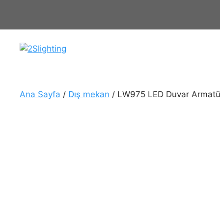
İçeriğe
atla
Ana Sayfa
/
Dış mekan
/ LW975 LED Duvar Armatü