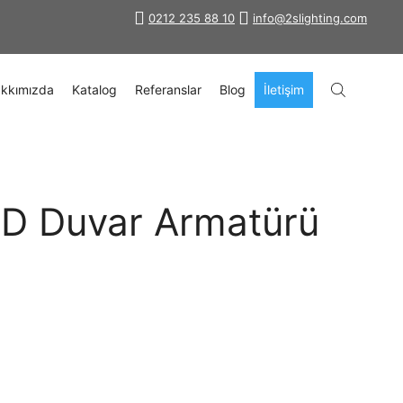
0212 235 88 10
info@2slighting.com
kkımızda
Katalog
Referanslar
Blog
İletişim
D Duvar Armatürü