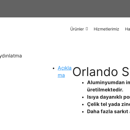
Ürünler
Hizmetlerimiz
Ha
Aydınlatma
Orlando S
Açıkla
ma
Aluminyumdan imal
üretilmektedir.
Isıya dayanıklı p
Çelik tel yada zinci
Daha fazla sarkıt