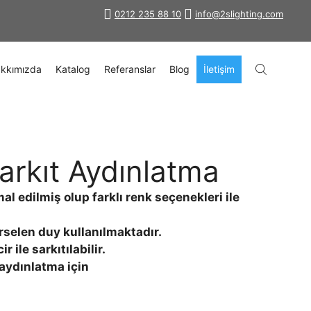
0212 235 88 10
info@2slighting.com
kkımızda
Katalog
Referanslar
Blog
İletişim
arkıt Aydınlatma
 edilmiş olup farklı renk seçenekleri ile
orselen duy kullanılmaktadır.
r ile sarkıtılabilir.
 aydınlatma için