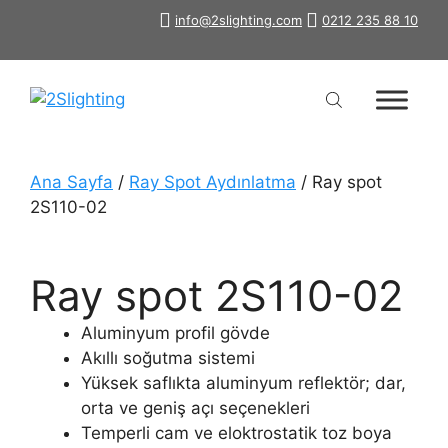
İçeriğe
info@2slighting.com
0212 235 88 10
atla
Ana Sayfa
/
Ray Spot Aydınlatma
/ Ray spot
2S110-02
Ray spot 2S110-02
Aluminyum profil gövde
Akıllı soğutma sistemi
Yüksek saflıkta aluminyum reflektör; dar,
orta ve geniş açı seçenekleri
Temperli cam ve eloktrostatik toz boya