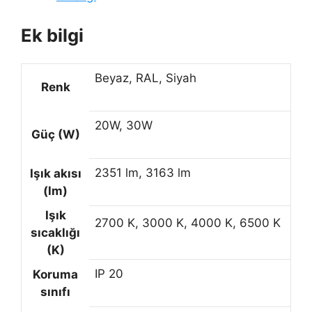
Ek bilgi
Beyaz, RAL, Siyah
Renk
20W, 30W
Güç (W)
2351 lm, 3163 lm
Işık akısı
(lm)
Işık
2700 K, 3000 K, 4000 K, 6500 K
sıcaklığı
(K)
IP 20
Koruma
sınıfı