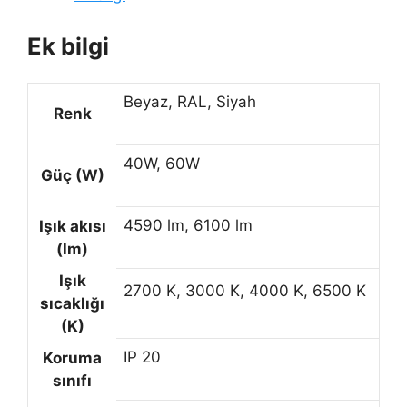
Ek bilgi
Beyaz, RAL, Siyah
Renk
40W, 60W
Güç (W)
4590 lm, 6100 lm
Işık akısı
(lm)
Işık
2700 K, 3000 K, 4000 K, 6500 K
sıcaklığı
(K)
IP 20
Koruma
sınıfı