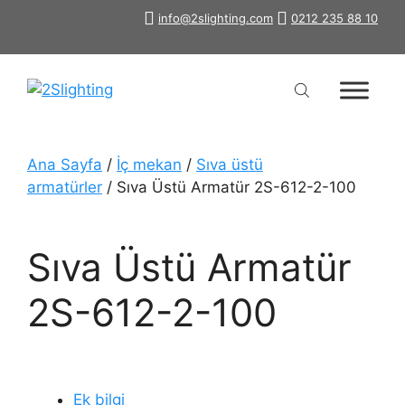
İçeriğe
info@2slighting.com
0212 235 88 10
atla
Ana Sayfa
/
İç mekan
/
Sıva üstü
armatürler
/ Sıva Üstü Armatür 2S-612-2-100
Sıva Üstü Armatür
2S-612-2-100
Ek bilgi