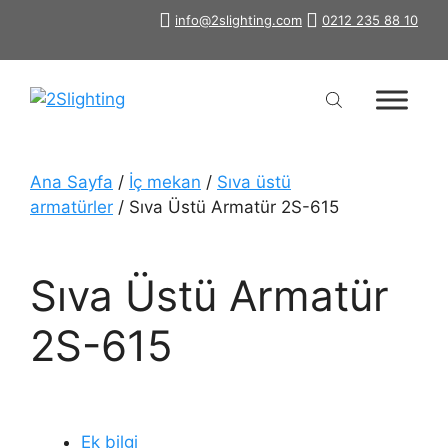
İçeriğe
info@2slighting.com
0212 235 88 10
atla
Ana Sayfa
/
İç mekan
/
Sıva üstü
armatürler
/ Sıva Üstü Armatür 2S-615
Sıva Üstü Armatür
2S-615
Ek bilgi