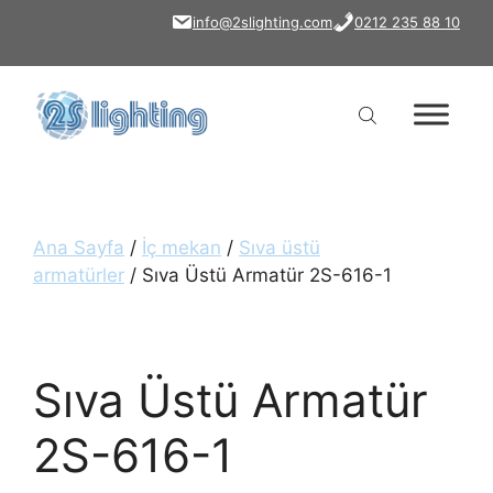
İçeriğe
info@2slighting.com
0212 235 88 10
atla
Ana Sayfa
/
İç mekan
/
Sıva üstü
armatürler
/ Sıva Üstü Armatür 2S-616-1
Sıva Üstü Armatür
2S-616-1