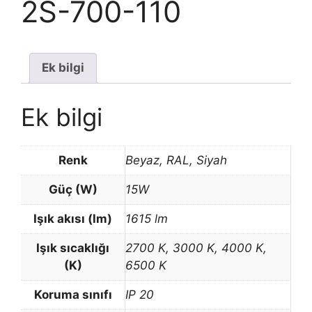
2S-700-110
Ek bilgi
Ek bilgi
Renk
Beyaz, RAL, Siyah
Güç (W)
15W
Işık akısı (lm)
1615 lm
Işık sıcaklığı
2700 K, 3000 K, 4000 K,
(K)
6500 K
Koruma sınıfı
IP 20