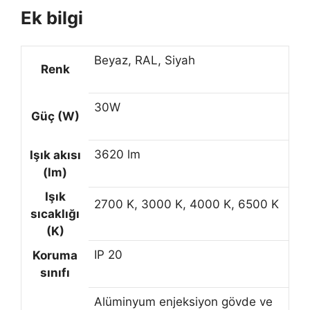
Ek bilgi
Beyaz, RAL, Siyah
Renk
30W
Güç (W)
3620 lm
Işık akısı
(lm)
Işık
2700 K, 3000 K, 4000 K, 6500 K
sıcaklığı
(K)
IP 20
Koruma
sınıfı
Alüminyum enjeksiyon gövde ve