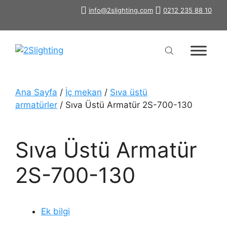
İçeriğe
info@2slighting.com
0212 235 88 10
atla
Ana Sayfa
/
İç mekan
/
Sıva üstü
armatürler
/ Sıva Üstü Armatür 2S-700-130
Sıva Üstü Armatür
2S-700-130
Ek bilgi