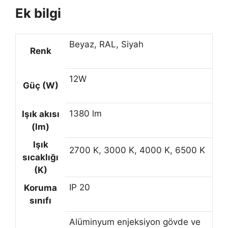
Ek bilgi
Beyaz, RAL, Siyah
Renk
12W
Güç (W)
1380 lm
Işık akısı
(lm)
Işık
2700 K, 3000 K, 4000 K, 6500 K
sıcaklığı
(K)
IP 20
Koruma
sınıfı
Alüminyum enjeksiyon gövde ve