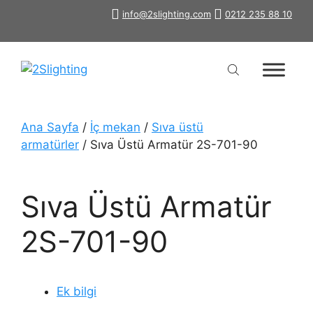
İçeriğe
info@2slighting.com
0212 235 88 10
atla
Ana Sayfa
/
İç mekan
/
Sıva üstü
armatürler
/ Sıva Üstü Armatür 2S-701-90
Sıva Üstü Armatür
2S-701-90
Ek bilgi