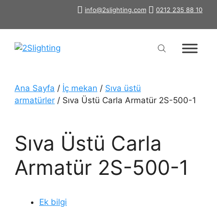
İçeriğe
info@2slighting.com
0212 235 88 10
atla
Ana Sayfa
/
İç mekan
/
Sıva üstü
armatürler
/ Sıva Üstü Carla Armatür 2S-500-1
Sıva Üstü Carla
Armatür 2S-500-1
Ek bilgi