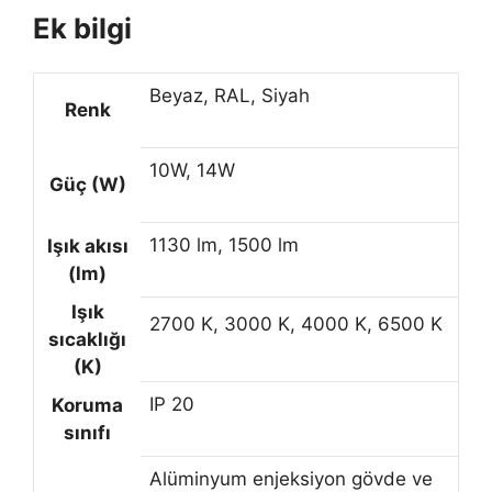
Ek bilgi
Beyaz, RAL, Siyah
Renk
10W, 14W
Güç (W)
1130 lm, 1500 lm
Işık akısı
(lm)
Işık
2700 K, 3000 K, 4000 K, 6500 K
sıcaklığı
(K)
IP 20
Koruma
sınıfı
Alüminyum enjeksiyon gövde ve