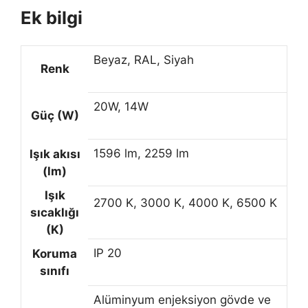
Ek bilgi
Beyaz, RAL, Siyah
Renk
20W, 14W
Güç (W)
1596 lm, 2259 lm
Işık akısı
(lm)
Işık
2700 K, 3000 K, 4000 K, 6500 K
sıcaklığı
(K)
IP 20
Koruma
sınıfı
Alüminyum enjeksiyon gövde ve