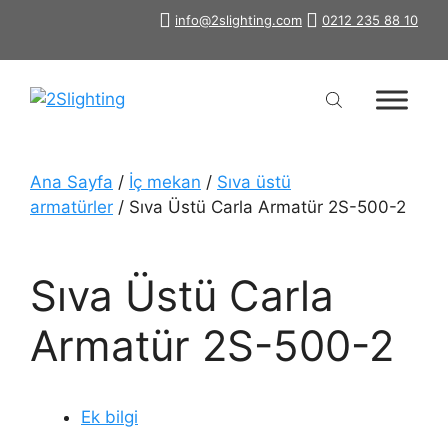
İçeriğe
info@2slighting.com
0212 235 88 10
atla
Ana Sayfa
/
İç mekan
/
Sıva üstü
armatürler
/ Sıva Üstü Carla Armatür 2S-500-2
Sıva Üstü Carla
Armatür 2S-500-2
Ek bilgi