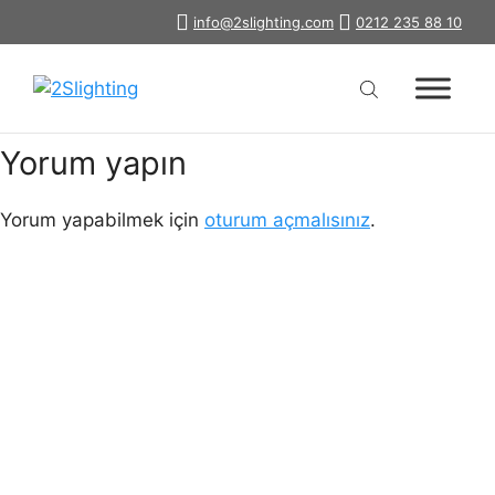
İçeriğe
info@2slighting.com
0212 235 88 10
2429a
atla
Yorum yapın
Yorum yapabilmek için
oturum açmalısınız
.